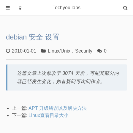
Techyou labs
首页
分类
debian 安全 设置
Default
Linux/Unix
2010-01-01
Linux/Unix
，
Security
0
Database
Cloud
这篇文章上次修改于 3074 天前，可能其部分内
Networking
容已经发生变化，如有疑问可询问作者。
Security
Programming
关于作者
上一篇:
APT 升级错误以及解决方法
下一篇:
Linux查看目录大小