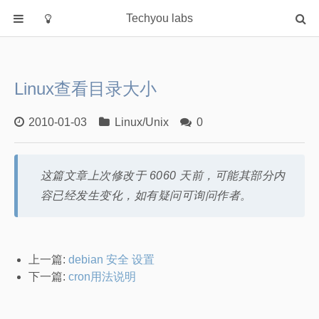
Techyou labs
首页
分类
Linux查看目录大小
Default
Linux/Unix
2010-01-03
Linux/Unix
0
Database
Cloud
这篇文章上次修改于 6060 天前，可能其部分内
Networking
容已经发生变化，如有疑问可询问作者。
Security
Programming
关于作者
上一篇:
debian 安全 设置
下一篇:
cron用法说明