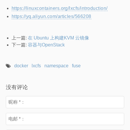
https://linuxcontainers.org/lxcfs/introduction/
https://yq.aliyun.com/articles/566208
上一篇:
在 Ubuntu 上构建KVM 云镜像
下一篇:
容器与OpenStack
docker
lxcfs
namespace
fuse
没有评论