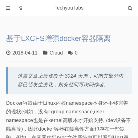
Techyou labs
首页
分类
基于LXCFS增强docker容器隔离
Default
Linux/Unix
2018-04-11
Cloud
0
Database
Cloud
这篇文章上次修改于 3024 天前，可能其部分内
Networking
容已经发生变化，如有疑问可询问作者。
Security
Programming
Docker容器由于Linux内核namespace本身还不够完善
的现状(例如，没有cgroup namespace,user
关于作者
namespace也是在kernel高版本才开始支持, /dev设备不
隔离等)，因此docker容器在隔离性方面也存在一些缺
陷。例如，在容器内部proc文件系统中可以看到Host宿