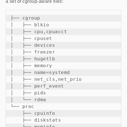
a set of cgroup-aware files:
├── cgroup

│   ├── blkio

│   ├── cpu,cpuacct

│   ├── cpuset

│   ├── devices

│   ├── freezer

│   ├── hugetlb

│   ├── memory

│   ├── name=systemd

│   ├── net_cls,net_prio

│   ├── perf_event

│   ├── pids

│   └── rdma

└── proc

    ├── cpuinfo

    ├── diskstats

    ├── meminfo
