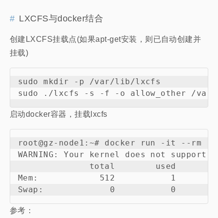
LXCFS与docker结合
创建LXCFS挂载点(如果apt-get安装，则已自动创建并
挂载)
sudo mkdir -p /var/lib/lxcfs

启动docker容器，挂载lxcfs
root@gz-node1:~# docker run -it --rm --
WARNING: Your kernel does not support s
              total        used        
Mem:            512           1        
参考：