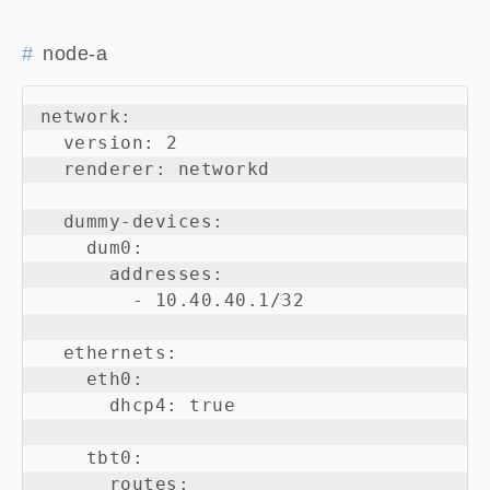
node-a
network:

  version: 2

  renderer: networkd

  dummy-devices:

    dum0:

      addresses:

        - 10.40.40.1/32

  ethernets:

    eth0:

      dhcp4: true

    tbt0:

      routes:
