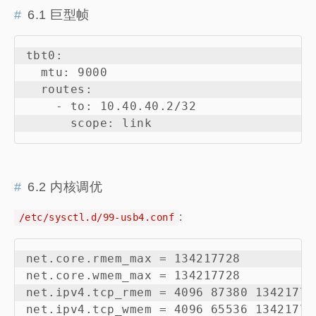
6.1 巨型帧
tbt0:

  mtu: 9000

  routes:

    - to: 10.40.40.2/32

6.2 内核调优
:
/etc/sysctl.d/99-usb4.conf
net.core.rmem_max = 134217728

net.core.wmem_max = 134217728

net.ipv4.tcp_rmem = 4096 87380 134217728
net.ipv4.tcp_wmem = 4096 65536 134217728