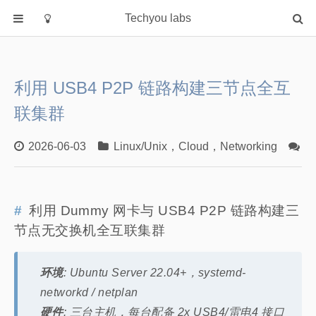
Techyou labs
首页
分类
利用 USB4 P2P 链路构建三节点全互
Default
联集群
Linux/Unix
Database
2026-06-03
Linux/Unix
，
Cloud
，
Networking
0
Cloud
Networking
利用 Dummy 网卡与 USB4 P2P 链路构建三
Security
节点无交换机全互联集群
Programming
关于作者
环境
: Ubuntu Server 22.04+，systemd-
networkd / netplan
硬件
: 三台主机，每台配备 2x USB4/雷电4 接口