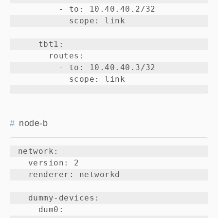
        - to: 10.40.40.2/32

          scope: link

    tbt1:

      routes:

        - to: 10.40.40.3/32

node-b
network:

  version: 2

  renderer: networkd

  dummy-devices:

    dum0:
