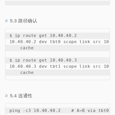
5.3 路径确认
$ ip route get 10.40.40.2

10.40.40.2 dev tbt0 scope link src 10.4
    cache

$ ip route get 10.40.40.3

10.40.40.3 dev tbt1 scope link src 10.4
5.4 连通性
ping -c3 10.40.40.2    # A→B via tbt0
