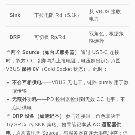
从 VBUS 接收
Sink
下拉电阻 Rd（5.1k）
电力
双角色，根据策
DRP
可切换 Rp/Rd
略选择
当两个
Source（如台式服务器）
通过 USB-C 连接
时，双方 CC 引脚均为上拉电阻，电压超出识别范围，
VBUS
保持 0V
（Cold Socket 状态）。此时：
不会互相供电
——VBUS 无电压，链路 purely 用于数
据传输
无额外功耗
——PD 控制器检测到无效 CC 电平，不
启动供电
当
DRP 设备（如笔记本）
参与连接时，角色取决于
Try.SRC/Try.SNK 策略。如果笔记本
从 AC 适配器供
电
，通常表现为 Source，与服务器直连无供电冲突；但