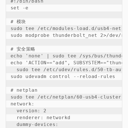
#!/bin/bash

set -e

# 模块

sudo tee /etc/modules-load.d/usb4-net.c
sudo modprobe thunderbolt_net 2>/dev/nul
# 安全策略

echo 'none' | sudo tee /sys/bus/thunder
echo 'ACTION=="add", SUBSYSTEM=="thunde
  sudo tee /etc/udev/rules.d/50-tb-auto.
sudo udevadm control --reload-rules

# netplan

sudo tee /etc/netplan/60-usb4-cluster.y
network:

  version: 2

  renderer: networkd

  dummy-devices:
