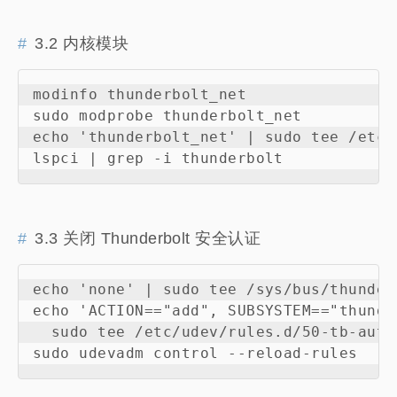
3.2 内核模块
modinfo thunderbolt_net              
sudo modprobe thunderbolt_net          
echo 'thunderbolt_net' | sudo tee /etc
3.3 关闭 Thunderbolt 安全认证
echo 'none' | sudo tee /sys/bus/thunder
echo 'ACTION=="add", SUBSYSTEM=="thunde
  sudo tee /etc/udev/rules.d/50-tb-auto.