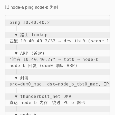
以 node-a ping node-b 为例：
ping 10.40.40.2

  │

  ▼ 路由 lookup

匹配 10.40.40.2/32 → dev tbt0 (scope link
  │

  ▼ ARP (首次)

"谁有 10.40.40.2?" → tbt0 → node-b

node-b 回复 (dum0 响应 ARP)

  │

  ▼ 封装

src=dum0_mac, dst=node_b_tbt0_mac, IP(1
  │

  ▼ thunderbolt_net DMA

直达 node-b 内存，绕过 PCIe 网卡

  │

  ▼ node-b
