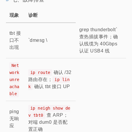
现象
诊断
grep thunderbolt`
tbt 接
查热插拔事件；确
口不
`dmesg \
认线缆为 40Gbps
出现
认证 USB4 线
Net
确认 /32
work
ip route
路由存在；
unre
ip lin
确认 tbt 接口 UP
acha
k
ble
ip neigh show de
ping
查 ARP；
v tbt0
无响
对端 dum0 是否配
应
置正确