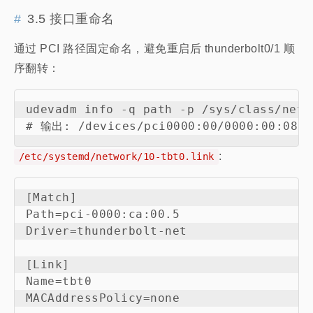
3.5 接口重命名
通过 PCI 路径固定命名，避免重启后 thunderbolt0/1 顺
序翻转：
udevadm info -q path -p /sys/class/net/
:
/etc/systemd/network/10-tbt0.link
[Match]

Path=pci-0000:ca:00.5

Driver=thunderbolt-net

[Link]

Name=tbt0
