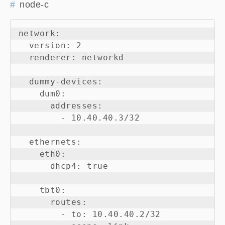
node-c
network:

  version: 2

  renderer: networkd

  dummy-devices:

    dum0:

      addresses:

        - 10.40.40.3/32

  ethernets:

    eth0:

      dhcp4: true

    tbt0:

      routes:

        - to: 10.40.40.2/32
