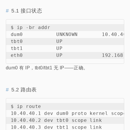
5.1 接口状态
$ ip -br addr

dum0           UNKNOWN        10.40.40.1
tbt0           UP

tbt1           UP

dum0 有 IP，tbt0/tbt1 无 IP——正确。
5.2 路由表
$ ip route

10.40.40.1 dev dum0 proto kernel scope 
10.40.40.2 dev tbt0 scope link
