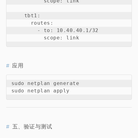
          scope: link

    tbt1:

      routes:

        - to: 10.40.40.1/32

应用
sudo netplan generate

五、验证与测试