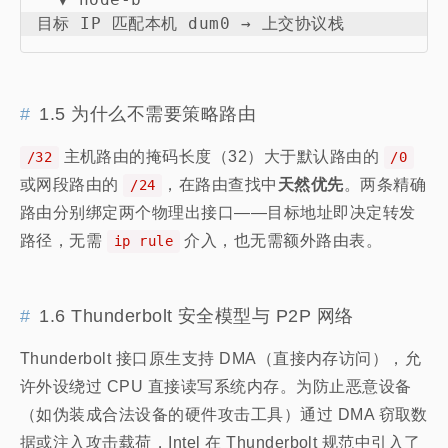
1.5 为什么不需要策略路由
主机路由的掩码长度（32）大于默认路由的
/32
/0
或网段路由的
，在路由查找中
天然优先
。两条精确
/24
路由分别绑定两个物理出接口——目标地址即决定转发
路径，无需
介入，也无需额外路由表。
ip rule
1.6 Thunderbolt 安全模型与 P2P 网络
Thunderbolt 接口原生支持 DMA（直接内存访问），允
许外设绕过 CPU 直接读写系统内存。为防止恶意设备
（如伪装成合法设备的硬件攻击工具）通过 DMA 窃取数
据或注入攻击载荷，Intel 在 Thunderbolt 规范中引入了