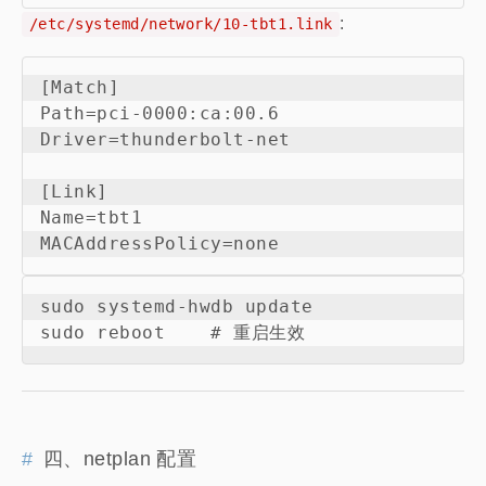
:
/etc/systemd/network/10-tbt1.link
[Match]

Path=pci-0000:ca:00.6

Driver=thunderbolt-net

[Link]

Name=tbt1

sudo systemd-hwdb update

四、netplan 配置