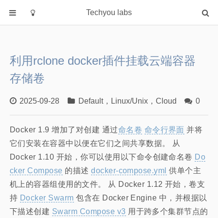
Techyou labs
首页
分类
利用rclone docker插件挂载云端容器
Default
存储卷
Linux/Unix
Database
2025-09-28
Default
，
Linux/Unix
，
Cloud
0
Cloud
Docker 1.9 增加了对创建 通过
Networking
命名卷
命令行界面
并将
它们安装在容器中以便在它们之间共享数据。 从
Security
Docker 1.10 开始，你可以使用以下命令创建命名卷
Do
Programming
cker Compose
的描述
docker-compose.yml
供单个主
关于作者
机上的容器组使用的文件。 从 Docker 1.12 开始，卷支
持
Docker Swarm
包含在 Docker Engine 中，并根据以
下描述创建
Swarm Compose v3
用于跨多个集群节点的