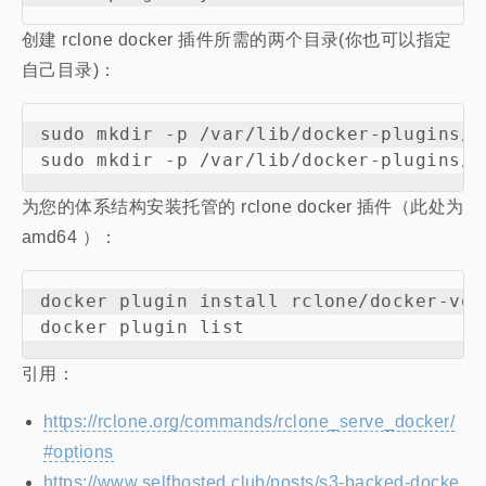
创建 rclone docker 插件所需的两个目录(你也可以指定
自己目录)：
sudo mkdir -p /var/lib/docker-plugins/r
为您的体系结构安装托管的 rclone docker 插件（此处为
amd64 ）：
docker plugin install rclone/docker-vol
引用：
https://rclone.org/commands/rclone_serve_docker/
#options
https://www.selfhosted.club/posts/s3-backed-docke