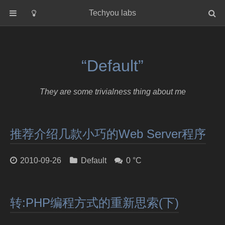
Techyou labs
首页
分类
“Default”
Default
Linux/Unix
They are some trivialness thing about me
Database
Cloud
推荐介绍几款小巧的Web Server程序
Networking
Security
2010-09-26
Default
0 °C
Programming
关于作者
转:PHP编程方式的重新思索(下)