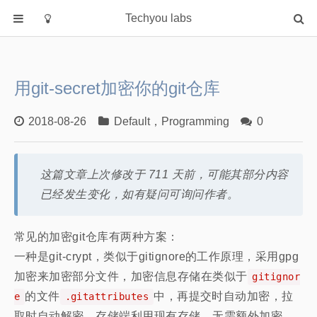
Techyou labs
首页
分类
用git-secret加密你的git仓库
Default
Linux/Unix
2018-08-26
Default
，
Programming
0
Database
Cloud
这篇文章上次修改于 711 天前，可能其部分内容
Networking
已经发生变化，如有疑问可询问作者。
Security
Programming
常见的加密git仓库有两种方案：
一种是git-crypt，类似于gitignore的工作原理，采用gpg
关于作者
加密来加密部分文件，加密信息存储在类似于
gitignor
的文件
中，再提交时自动加密，拉
e
.gitattributes
取时自动解密，存储端利用现有存储，无需额外加密。